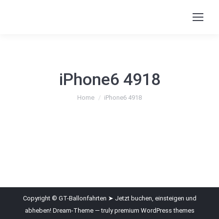
iPhone6 4918
You are here:
Home
iPhone6 4918
Copyright © GT-Ballonfahrten ➤ Jetzt buchen, einsteigen und
abheben! Dream-Theme — truly
premium WordPress themes