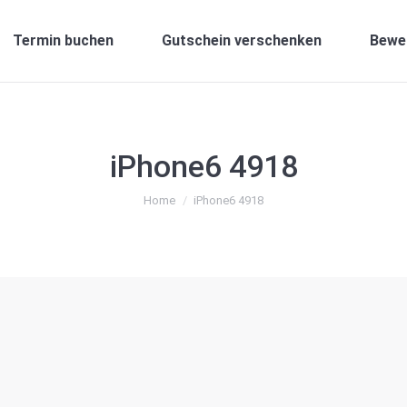
Termin buchen
Gutschein verschenken
Bewe
iPhone6 4918
You are here:
Home
iPhone6 4918