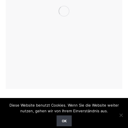
Diese Website benutzt Cookies. Wenn Sie die Website weiter
nutzen, gehen wir von Ihrem Einverständnis aus.
Copyright © GT-Ballonfahrten ➤ Jetzt buchen, einsteigen und
OK
abheben! Dream-Theme — truly
premium WordPress themes