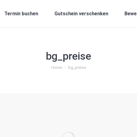
Termin buchen
Gutschein verschenken
Bewe
bg_preise
You are here:
Home
bg_preise