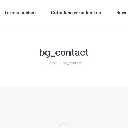
Termin buchen
Gutschein verschenken
Bewe
bg_contact
You are here:
Home
bg_contact