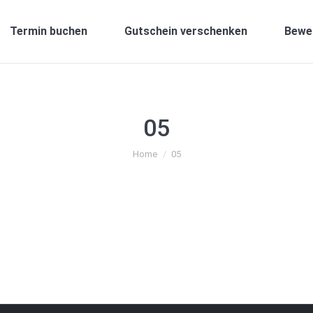
Termin buchen
Gutschein verschenken
Bewe
05
You are here:
Home
05