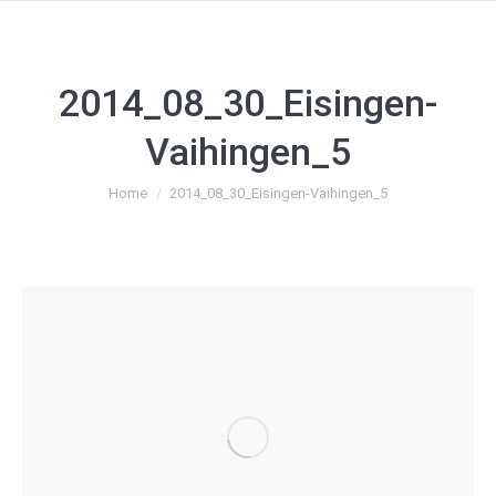
2014_08_30_Eisingen-
Vaihingen_5
You are here:
Home
2014_08_30_Eisingen-Vaihingen_5